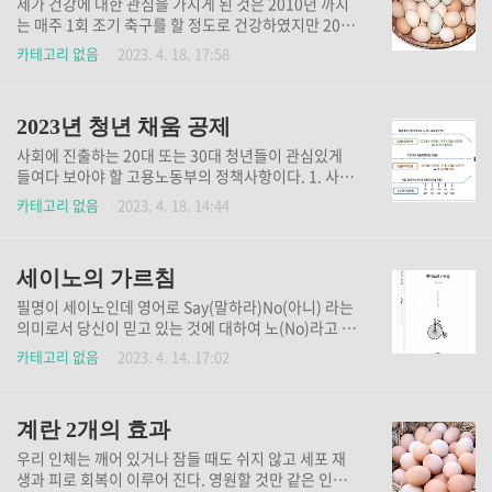
제가 건강에 대한 관심을 가지게 된 것은 2010년 까지
시급하게 몇가지 안을 시행을 하게 된다. 오늘 여기 이
는 매주 1회 조기 축구를 할 정도로 건강하였지만 2011
와 관련한 중요한 정부 시책을 소개하고자 한다. 국세청
년 어느 날 집으로 걸어가던 중 언덕길에서 가슴에 통증
카테고리 없음
2023. 4. 18. 17:58
(청장 김창기)은 임차인 전세피해 방지의 일환으로 202
이 느껴지면서 건강에 관심을 가지게 되었다. 인터넷을
3년 4월 3일(월)부터 임대인에 대한 미납국세 등의 열
검색하여 유사 병명을 알아본 결과 협심증이라는 사실
람 (이하, 미납국세열람)제도*를 확대‧개선하여 운영
을 알게 되었고 식이 요법으로 노력했지만 결국 스텐트
합니다. * 주택‧상가 임..
2023년 청년 채움 공제
시술까지 받게 되었다. 이러한 일로 인해 건강에 더욱
주의하는 계기가 되었고 자연치료, 식이요법 치료에 더
사회에 진출하는 20대 또는 30대 청년들이 관심있게
욱 관심을 가지는 계기가 되었다. 지금 50대 이상이 되
들여다 보아야 할 고용노동부의 정책사항이다. 1. 사업
면 꼭 관심 있게 보셔야 할 내용으로 소개하고자 한다.
목적 노동시장 신규 진입 청년의 초기 경력형성을 지원
카테고리 없음
2023. 4. 18. 14:44
중년 이후 건강의 핵심은 바로 근육이다. 우리 몸은 단
하고 중소기업의 인력 미스매치 해소를 목적으로 한다.
백질 섭취가 충분하지 않으면 근손실이 발생하고 오랫
2. 지원대상 (청년)만 15~34세*의 청년으로 제조·건
동안 지속할 경우 노인성 근감소증의 주된 원인으로 작
설업 중소기업에 정규직**으로 신규 취업한 청년 * 군
용할 수 있다. ..
세이노의 가르침
복무기간과 연동하여 최장 39세까지 가능 ** ‘정규
직’은 기간의 정함이 없는 근로자를 말하며, 파견근로
필명이 세이노인데 영어로 Say(말하라)No(아니) 라는
자, 기간제근로자 등은 제외함 (기업) 고용보험 피보험
의미로서 당신이 믿고 있는 것에 대하여 노(No)라고 말
자수 5인 이상~50인 미만 제조·건설업종 중소기업으
하라.고 가르친다. 자신이 믿고 있는 것이 미천한 경험
카테고리 없음
2023. 4. 14. 17:02
로 상기 청년을 정규직으로 채용한 기업 병,의원의 경우
에서 나온 것으로 수 많은 지혜를 가진 책을 통한 스승
2022년도에는 가입이 가능했으나 2023년 부터 가입
을 삼고 지혜를 삼을 것을 가르친다. 저자 2023년 기준
대상에서 제외됨. 3. 적립구조 청년･기업･정부 3자 공
순자산 천억 원대 자산가다. 1955년생. 의사의 장남으
동으로 2년..
계란 2개의 효과
로 태어나 서너 살 유년기부터 아버지의 가르침을 받았
다. 아버지가 전 재산을 사기로 모두 날린 후 사망하면
우리 인체는 깨어 있거나 잠들 때도 쉬지 않고 세포 재
서 친부모를 모두 여의고 고교시절부터 생활고에 크게
생과 피로 회복이 이루어 진다. 영원할 것만 같은 인체