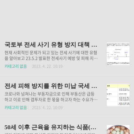
국토부 전세 사기 유형 방지 대책 및 지원방안
현재 사회적인 문제가 되고 있는 전세 사기에 대한 유형
을 알아보고 23.5.2 발표한 전세사기 예방 및 피해 지원
방안 그리고 23.3.23일부터 시행되고 있는 전세사기
카테고리 없음
2023. 4. 22. 10:19
방지를 위해 시중 대표적인 5개 은행과 함께 업무협약
을 한 내용을 정리해 본다. 이 시행된 내용이 제대로 작
동되면 전세 사기꾼(빌라왕)들이 집을 담보로 대출할
전세 피해 방지를 위한 미납 국세 열람
때 대출 금액이 적어지므로 어느 정도 전세사기 방지 대
책으로 가능할 것으로 본다. 1. 전세 사기 유형 1) 전세
코로나와 넘쳐나는 부동자금으로 인해 부동산은 급등
가와 매매가 비슷하가거나 매매가 보다 전세가 높아 향
하고 이로 인해 갭투자로 한 몫을 하고자 하는 수요가
후 보증금 반환 시 반환 능력을 상실하고 보증금 미반환
몰리면서 부동산은 그야말로 광품이 일어났다. 작년 부
카테고리 없음
2023. 4. 22. 10:09
되며 이러한 경우 임차인이 경매 신청 후 매매 되더라도
터 높은 금리와 물가 그리고 저성장 경제로 인해 거품이
매매가의 70~80% 정도 되지 않아 보증금을 돌려받지
꺼지면서 갭투자로 빌라 및 오피스텔 등에 집중으로 매
못하는 상태 발생. 2) 무권한 계약 부동산에 권한이..
입한 빌라왕(빌라사기꾼)으로 인해 전세자들의 집이 강
50세 이후 근육을 유지하는 식품(달걀, 멸치, 말린 호박씨, 병아리콩, 검은콩)
제로 경매에 들어가면서 자살하는 사람들이 나오고 이
것에 대한 사회 문제가 심각한 위기에 흐르면서 정부는