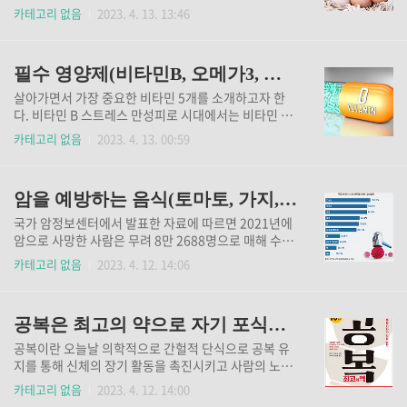
시달렸다. 고교 3학년 때 건강과 가난 때문에 휴학하고
는 시간이 흐르면 흐를수록 몸이 서서히 노화가 시작된
카테고리 없음
2023. 4. 13. 13:46
친구 아버님과 친구들의 투자를 받아 사업을 했으나 실
다. 우리 몸의 노화가 시작되면 혈관의 탄력이 줄어들고
패 후 복학하여 고교를 4년 만에 졸업하고 입대했다. 공
막혀 심뇌혈관 질환을 비롯해 각종 질병에 노출될 수 있
군사병으로 복무하는 동안 군부대 부동산 관리 업무와
다. 오늘 소개하는 이것을 하루 2개만 섭취해도 우리 인
도서관..
필수 영양제(비타민B, 오메가3, 프로바이오틱스, 비타민D, 코엔자임Q10)
체는 강력한 에너지를 얻어 노화를 늦추고 암 발생률을
낮출 수 있다. 풍부한 영양소 덕분에 완전식품 이라는
살아가면서 가장 중요한 비타민 5개를 소개하고자 한
별명을 지니고 있는 달걀을 하루 2개만 섭취해도 엄청
다. 비타민 B 스트레스 만성피로 시대에서는 비타민 B
난 에너지를 얻을 수 있다. 심혈관 질환 감소 상당히 높
가 에너지 생성 해서 아주 중요하다. 즉 비타민 B는 누
카테고리 없음
2023. 4. 13. 00:59
은 수치의 콜레스테롤은 심혈관 질환에 영향을 주는데
구든지 언제든지 어디서든지 하루 한 알은 먹어야 하는
달걀 1개는 약 400mg 의 콜레스테롤이 들어 있다. 달
영양제가 된 것이다. 검진의 시대가 되고 100세 시대 생
걀은 인체에 나쁜 영향을 주지 않으며 오히려 긍정적인
명 연장이 되면서 고혈압 당뇨 콜레스테롤 이 3대 만성
영향을 더 ..
암을 예방하는 음식(토마토, 가지, 마늘, 당근, 파프리카)
질환과 수술적 치료, 항생제 소염진통제 질환의 시대를
살아가면서 병원 치료 약물을 하루에 3~4개 복용하고
국가 암정보센터에서 발표한 자료에 따르면 2021년에
있기 때문에 반드시 비타민 B 복용이 반드시 필요하다.
암으로 사망한 사람은 무려 8만 2688명으로 매해 수많
또한 다량 섭취해도 체내에 축적되지 않고 배출되는 수
은 사망자가 발생하고 있다. 암은 조기에 발견하는 것이
카테고리 없음
2023. 4. 12. 14:06
용성 비타민으로 매일매일 보충해 주는 것이 아주 중요
중요하며 특히 체내에 암세포가 성장하기 이전에 항암
하다. 하루하루 일상생활에서 에너지 생성과 활력 증진
에 좋은 음식과 식습관을 갖춰 예방하는 것이 무엇보다
에 꼭 필요하다. 오메가 3 우리 몸의 혈관 진공청소기가
중요하다. 다행히도 우리 주변에는 암 예방에 탁월한 음
바로 오메가..
공복은 최고의 약으로 자기 포식과 노화 지연
식들이 존재하는데 그 중에서도 구워 먹으면 항암 효능
이 무려 5배 높아져 체내에 발생된 돌연변이 세포를 완
공복이란 오늘날 의학적으로 간헐적 단식으로 공복 유
벽하게 없앨 수 있는 음식들이 존재하고 있다. 토마토
지를 통해 신체의 장기 활동을 촉진시키고 사람의 노화
대표 항산화 성분으로 알려진 라이코펜은 체내 항산화
를 더디게하는 최고의 방법을 책을 통해 소개하고자 한
카테고리 없음
2023. 4. 12. 14:00
작용에 탁월한 효능을 지니고 있어 꾸준히 섭취하면 암
다. 공복의 자기 포식 그런데 최신 의학적 증거를 바탕