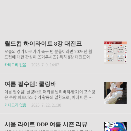
월드컵 하이라이트 8강 대진표
오늘의 경기 바로가기 축구 팬 분들이라면 2026년 월
드컵에 대한 관심이 뜨거우시죠? 특히 8강 대진표와 앞
으로의 경기 일정은 많은 분들이 궁금해하시는 부분이
카테고리 없음
2026. 7. 9. 14:07
에요. 오늘은 2026년 월드컵 8강 대진표와 경기 일정,
그리고 월드컵 순위까지 정리해서 알려드릴게요. 월드
컵 선수 순위 바로가기 월드컵 8강 대진표 월드컵의 의
여름 필수템! 쿨링바
미월드컵은 단순한 스포츠 경기 이상의 의미를 지니고
있어요. 각국의 문화와 역사, 국민성까지 반영된 경기이
여름 필수템! 쿨링바로 더위를 날려버리세요[이 포스팅
기 때문에, 월드컵은 전 세계의 관심을 받는 대형 이벤
은 쿠팡 파트너스 수익 활동의 일환으로, 이에 따른 일
트예요. 2026년 월드컵은 미국, 캐나다, 멕시코 3개국
정액의 수수료를 제공 받습니다.] 쿨링바 바로사서 가
카테고리 없음
2025. 7. 22. 21:30
에서 공동으로 열리는 만큼, 다양한 문화와 관람 환경을
기 여름이 오면 항상 고민이 되는 건 더위죠. 특히 무더
경험할 수 있는 기회가 될 거예요. 특히 한국 시간 기준
운 날씨에는 언제 어디서나 시원함이 절실한데, 그때마
으로 경기 일정이 편리하게 잡혀 있어서, 축구 팬 분들
다 한 번쯤은 시원한 쿨링 제품을 찾게 되더라고요. 그
이 경기..
서울 라이트 DDP 여름 시즌 리뷰
런데 이번에 ‘미스티파이 아이스 트리 진공 미니 쿨링
바’를 만나고 여름을 더 시원하게 보낼 수 있는 비법을