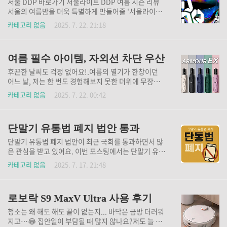
서울 DDP 바로가기 서울라이트 DDP 여름 시즌 리뷰
찾았어요!이 쿨링바는 정말 다양한 디자인과 색상으로
서울의 여름밤을 더욱 특별하게 만들어줄 '서울라이트
출시되어 있어서 취향에 따라 선택할 수 있어요. 저는
DDP'가 돌아왔어요. 이 행사는 매년 여름과 겨울에 열
카테고리 없음
2025. 7. 22. 21:18
스카이블루를 선택했는데, 이 색상이 여름의 싱그러움
리며, 다양한 빛의 예술 작품과 미디어 파사드가 어우러
을 한껏 더해주는 느낌이었답니다. 사용법도 너무 간단
져 관람객들에게 잊지 못할 경험을 선사해요. 이번 포스
해서, 바닥에 간편하게 놓아두기만 하면 바로 쿨링을 시
트에서는 서울라이트 DDP의 여름 시즌에 대해 자세히
작해요. 그리고 손잡이가 ..
여름 필수 아이템, 자외선 차단 우산
알아보도록 할게요. 서울라이트 DDP는 동대문 디자인
플라자(DDP)에서 열리는 빛의 축제예요. 이곳은 현대
후끈한 날씨도 걱정 없어요!.여름의 열기가 한창이던
적인 건축물과 예술이 어우러진 공간으로, 매년 많은 관
어느 날, 저는 한 번도 경험해보지 못한 더위에 무장해
광객과 시민들이 찾는 명소죠. 특히 여름 시즌에는 다양
제 상태였어요. 땀을 뻘뻘 흘리며 밖을 나섰는데, 급작
카테고리 없음
2025. 7. 22. 00:42
한 미디어 아트와 설치 작품들이 선보여져, 관람객들에
스럽게 햇볕이 쏟아져 내리는 순간, ‘이건 정말 너무 아
게 시각적 즐거움을 제공해요.행사 일정 및 장소7월 31
찔하다!’고 느꼈답니다. 그때 친구가 추천해준 아머렉
일부터 8월 10일 매일 저녁 20:00와 22:00에 두 차례
스 UV 자외선 차단 3단 자동 우산을 알아보게 되었어
에 걸..
단말기 유통법 폐지 법안 통과
요. 이 우산, 진짜 어떻게 이렇게 편리할 수 있죠? 아머
렉스 우산접이식이라 가방에 쏙 들어가는 사이즈로, 여
단말기 유통법 폐지 법안이 최근 국회를 통과하면서 많
름철 외출의 필수 아이템으로 자리를 잡았어요. 사용법
은 관심을 받고 있어요. 이번 포스팅에서는 단말기 유통
도 간단해요. 버튼 하나로 자동으로 펴지고, 접을 땐 손
법의 역사와 폐지의 주요 내용, 소비자와 업계에 미치는
카테고리 없음
2025. 7. 17. 21:48
잡이를 잡고 당기기만 하면 되니 초보자도 손쉽게 사용
영향, 그리고 앞으로의 전망에 대해 자세히 알아보려고
할 수 있답니다! 그리고 무게도 가벼워서 들고 다니는
해요.단말기 유통법, 즉 이동통신단말장치 유통구조 개
게 전혀 부담이 없었어요. 정말 간편하더라고요!사용해
선에 관한 법률은 2014년에 제정되어 이동통신사와 단
보니, 이 우산은..
로보락 S9 MaxV Ultra 사용 후기
말기 유통업체 간의 경쟁을 규제하는 법이었어요. 이 법
은 소비자 보호를 목적으로 했지만, 시간이 지나면서 여
청소는 왜 해도 해도 끝이 없는지... 바닥은 금방 더러워
러 가지 문제점이 드러났죠. 최근에는 이 법이 소비자에
지고…😂 집안일이 부담될 때 많지 않나요?저도 늘 청