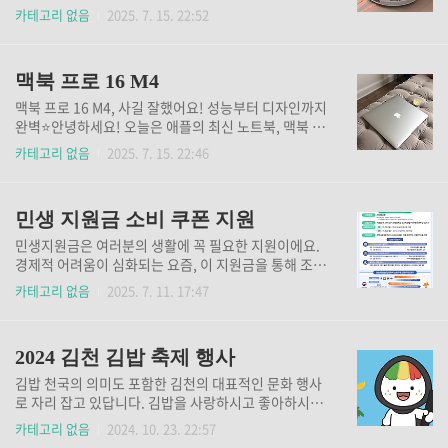
게 오히려 불리하게 작용한다는 의견이 많아졌어요.단
소기 돌리는 게 일이었는데 로봇청소기 하나 들이고 삶
카테고리 없음
2025. 7. 15. 22:52
말기 유통법의 역사단말기 유통법은 2014년 10월에
의 질이 달라졌어요! 로보락 S9 MaxV Ultra 덕분에 이
도입되었어요. 당시에는 이동통신사 간의 과도한 경쟁
제는 발 뻗고 쉴 시간이 생겼어요ㅎㅎ로봇청소기 브랜
을 막고, 소비자에게 더 나은 조건을 제공하기 위해 만
드도 다양하고 종류가 너무 많아 뭘 골라야 할지 어려웠
들어졌죠. 하지만 시간이..
맥북 프로 16 M4
는데 로봇청소기라고 다 같은 게 아니더라고요.이 제품
은 흡입력부터 물걸레 청소, 자동 세척까지 다 알아서
맥북 프로 16 M4, 사길 잘했어요! 성능부터 디자인까지
해주는 똑똑한 모델이라서 진짜 추천드리고 싶어요🖤
완벽⭐안녕하세요! 오늘은 애플의 최신 노트북, 맥북 프
로보락 S9 MaxV Ultra, 뭐가 다를까?✅ 초강력 22,00
로 16 M4를 소개해드리려고 해요.일상 속에서 더 나은
카테고리 없음
2025. 7. 15. 22:46
0Pa 흡입력 – 카펫, 바닥 먼지 싹-쓸이!✅ 듀얼 카메라
작업 환경을 찾고 계신 분들께 이 제품이 딱 일 것 같네
+ AI 장애물 회피 – 걸리적거리는 물건 피해가며 똑똑
요!✅디자인과 디스플레이 맥북 프로 16 M4는 16인치
하게 청소✅ 자동 먼지 비움 + 걸레 세척..
의 넓은 디스플레이를 자랑해요.특히, 나노 텍스처 글래
민생 지원금 소비 쿠폰 지원
스 옵션을 통해 눈부심을 줄여주어 어떤 환경에서도 선
명한 화면을 제공하죠.스페이스 블랙과 실버 두 가지 색
민생지원금은 여러분의 생활에 꼭 필요한 지원이에요.
상으로 출시되어, 개인의 취향에 따라 선택할 수 있어
경제적 어려움이 심화되는 요즘, 이 지원금을 통해 조금
요.저는 요즘 재택근무를 하면서 다양한 장소에서 작업
이나마 도움이 되길 바라는 마음이에요. 그러니 주저하
카테고리 없음
2025. 7. 11. 17:47
을 하는데, 이 디스플레이 덕분에 눈의 피로가 덜하더라
지 말고 꼭 신청해 보세요. 지원금 신청이 여러분의 생
고요.✅성능과 사양 이 노트북은 기본 M4 칩부터 M4 프
활 안정에 큰 도움이 될 거예요. 지원금이 필요한 분들
로, M4 맥스 칩까지 선택 가능해요.최대 16코어 CPU..
은 반드시 신청해야 해요, 여러분의 권리니까요! 국민
2024 김천 김밥 축제 행사
비서 홈페이지 바로가기민생 지원금 이란 ? 민생지원금
은 정부가 소득이 감소한 국민들을 위해 마련한 지원금
김밥 천국의 의미도 포함한 김천의 대표적인 문화 행사
이에요. 경제적 어려움을 겪고 있는 가구를 지원하여,
로 자리 잡고 있답니다. 김밥을 사랑하시고 좋아하시는
생활의 안정을 도모하고자 하는 목적이 있죠. 이 지원금
전국에 계시는 분들은 행사에 참석하셔서 다양한 김밥
카테고리 없음
2024. 10. 23. 22:57
은 각 개인의 소득 수준에 따라 차등 지급되며, 비수도
을 즐겨보기를 바랍니다.1.1. 축제의 역사김천 김밥 축