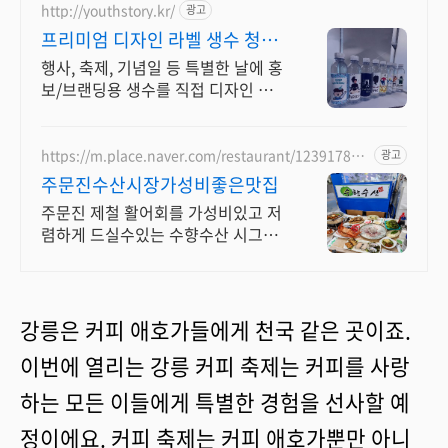
http://youthstory.kr/
광고
프리미엄 디자인 라벨 생수 청춘
스토리
행사, 축제, 기념일 등 특별한 날에 홍
보/브랜딩용 생수를 직접 디자인 해
보세요. 소량제작 및 대량주문, 정기
배송, 맞춤스케쥴 배송, 공장직영 맞
춤생수 제작
https://m.place.naver.com/restaurant/123917829
광고
8
주문진수산시장가성비좋은맛집
주문진 제철 활어회를 가성비있고 저
렴하게 드실수있는 수향수산 시그니
처메뉴 추천대박
강릉은 커피 애호가들에게 천국 같은 곳이죠.
이번에 열리는 강릉 커피 축제는 커피를 사랑
하는 모든 이들에게 특별한 경험을 선사할 예
정이에요. 커피 축제는 커피 애호가뿐만 아니