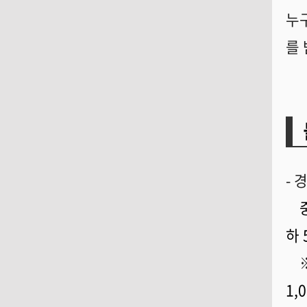
누
를
- 
하 
1,