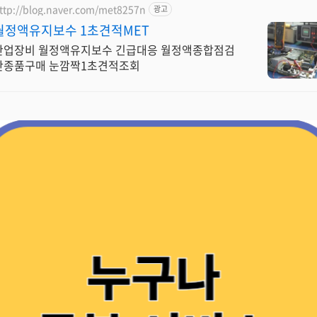
ttp://blog.naver.com/met8257n
광고
월정액유지보수 1초견적MET
산업장비 월정액유지보수 긴급대응 월정액종합점검
단종품구매 눈깜짝1초견적조회