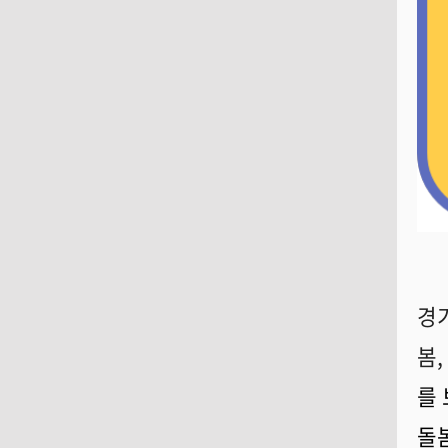
경
봄
를
돌