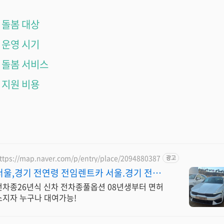
돌봄 대상
운영 시기
돌봄 서비스
지원 비용
ttps://map.naver.com/p/entry/place/2094880387
광고
서울,경기 전연령 전임렌트카 서울.경기 전연
령 전임렌트카
전차종26년식 신차 전차종풀옵션 08년생부터 면허
소지자 누구나 대여가능!